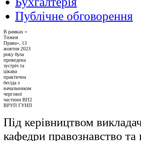
Бухгалтерія
Публічне обговорення
В рамках «
Тижня
Права», 13
жовтня 2023
року була
проведена
зустріч та
цікава
практична
бесіда з
начальником
чергової
частини ВП2
ВРУП ГУНП
Під керівництвом виклада
кафедри правознавство та