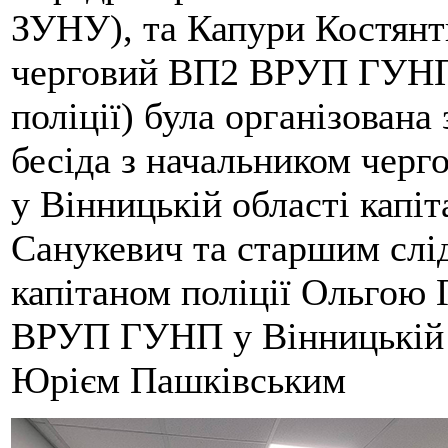
ЗУНУ), та Капури Костянт
черговий ВП2 ВРУП ГУНП 
поліції) була організована
бесіда з начальником че
у Вінницькій області капі
Санукевич та старшим с
капітаном поліції Ольгою
ВРУП ГУНП у Вінницькій о
Юрієм Пашківським